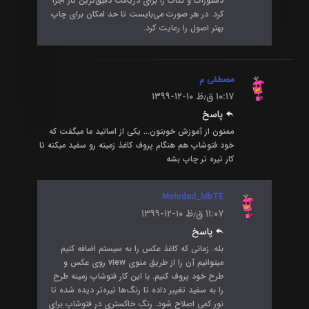
دستورات و نکات را برای دریافت دقیق‌ترین کار اجرا
کرد. در هر صورت می‌بایست تا حد امکان برای چاپ
بهتر اصول را رعایت کرد.
مصطفی م
۱۰:۱۷ ق٫ظ
۱۳۹۹-۱۲-۱۰
پاسخ
ممنون از آموزش خوبتون… یکی از اساتید ما میگفت که
خود فتوشاپ هم هنگام پروف کاغذ زمینه رو سفید میکنه تا
کار تیره تر چاپ بشه
Mehrdad_MbTE
۱۱:۰۷ ق٫ظ
۱۳۹۹-۱۲-۱۰
پاسخ
بله. زمانی که کاغذ عکس را به سیستم اضافه کنیم
میتوانیم آن را از طریق منوی view روی عکس و
طرح خود پروف کنیم. با این کار فتوشاپ زمینه طرح
را به سفید تغییر داده تا رنگ‌ها تیره‌تر دیده شده تا
نور کمی اصلاح شود. رنگ خاکستری در فتوشاپ برای